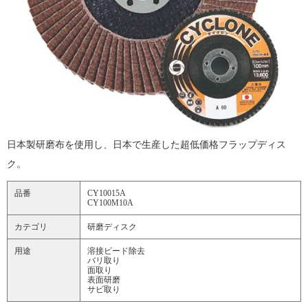
日本製研磨布を使用し、日本で生産した超低価格フラップディス
ク。
品番
CY10015A
CY100M10A
カテゴリ
研磨ディスク
用途
溶接ビード除去
バリ取り
面取り
表面研磨
サビ取り